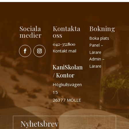
Sociala
Kontakta
Bokning
medier
oss
Boka plats
042-352800
Panel –
Kontakt mail
Lärare
Admin –
KaniSkolan
Lärare
/ Kontor
Högkullsvägen
15
26377 MÖLLE
Nyhetsbrev