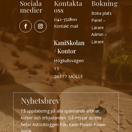
Sociala
Kontakta
Bokning
medier
oss
Boka plats
042-352800
Panel –
Kontakt mail
Lärare
Admin –
KaniSkolan
Lärare
/ Kontor
Högkullsvägen
15
26377 MÖLLE
Nyhetsbrev
Få uppdatering på alla spännande artiklar,
kurser och erbjudanden. Då missar du inte
heller AstroBloggen från Karin Flower Power
Witch