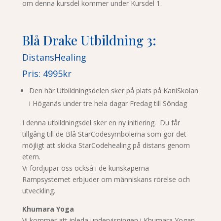
om denna kursdel kommer under Kursdel 1.
Blå Drake Utbildning 3:
DistansHealing
Pris: 4995kr
Den här Utbildningsdelen sker på plats på KaniSkolan
i Höganäs under tre hela dagar Fredag till Söndag
I denna utbildningsdel sker en ny initiering. Du får
tillgång till de Blå StarCodesymbolerna som gör det
möjligt att skicka StarCodehealing på distans genom
etern.
Vi fördjupar oss också i de kunskaperna
Rampsystemet erbjuder om människans rörelse och
utveckling.
Khumara Yoga
Vi kommer att inleda undervisningen i Khumara Yogan.