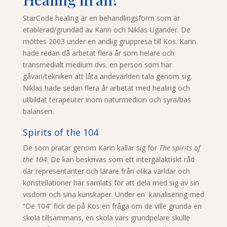
StarCode healing är en behandlingsform som är
etablerad/grundad av Karin och Niklas Ugander. De
möttes 2003 under en andlig gruppresa till Kos. Karin
hade redan då arbetat flera år som helare och
transmedialt medium dvs. en person som har
gåvan/tekniken att låta andevärlden tala genom sig.
Niklas hade sedan flera år arbetat med healing och
utbildat terapeuter inom naturmedicin och syra/bas
balansen.
Spirits of the 104
De som pratar genom Karin kallar sig för
The spirits of
the 104
. De kan beskrivas som ett intergalaktiskt råd
där representanter och lärare från olika världar och
konstellationer har samlats för att dela med sig av sin
visdom och sina kunskaper. Under en kanalisering med
“De 104” fick de på Kos en fråga om de ville grunda en
skola tillsammans, en skola vars grundpelare skulle