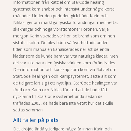
Informationen från Ratziel om StarCode healing
systemet kom snabbt och intensivt under några korta
månader. Under den perioden gick både Karin och
Niklas igenom märkliga fysiska förändringar med hetta,
skakningar och höga vibrationtoner i öronen. Varje
morgon Karin vaknade var hon solbränd som om hon
vistats i solen. De blev båda så överhettade under
tiden som manualen kanaliserades ner att de enda
kläder som de kunde bära var vita naturliga kläder. Men
det var inte bara den fysiska världen som förändrades.
Den information och kunskap som kom via Ratziel om
StarCode healingen och Rampsystemet, satte allt som
de tidigare lärt sig i ett nytt ljus. StarCode healingen var
född och Karin och Niklas förstod att de hade fått
nycklarna till StarCode systemet ända sedan de
träffades 2003, de hade bara inte vetat hur det skulle
sättas samman.
Allt faller på plats
Det dröjde ändå ytterligare några år innan Karin och