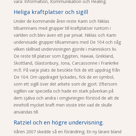
vara: Information, Kommunikation och Healing.
Heliga kraftplatser och sigill
Under de kommande åren reste Karin och Niklas
tillsammans med grupper till kraftplatser runtom i
världen och blev även ett par privat. Niklas och Karin
undervisade grupper tillsammans med De 104 och såg
vilken skillnad undervisningen gjorde i människors liv.
De reste till platser som Egypten, Hawaii, Grekland,
Skottland, Glastonbury, Iona, Carcassonne i Frankrike
m.fl. På varje plats de besökte fick de ett uppdrag från
De 104. Om uppdraget lyckades, fick de en symbol,
som ett sigill över det arbete som de gjort. Eftersom
sigillen var speciella och hade en stark påverkan på
dem själva och andra i omgivningen förstod de att de
innehöll mycket kraft men visste inte vad de skulle
användas till.
Ratziel och en högre undervisning.
Våren 2007 skedde så en förändring. En ny lärare bland