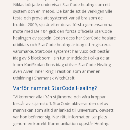
Niklas började undervisa i StarCode healing som ett
system och en metod. De kände att de verkligen ville
testa och prova att systemet var så bra som de
trodde. 2009, sju år efter deras första gemensamma
möte med De 104 gick den första officiella StarCode
healingen av stapeln. Sedan dess har StarCode healare
utbildats och StarCode healing är idag ett registrerat
varumärke. StarCode systemet har vuxit och består
idag av 5 block som i sin tur är indelade i olika delar.
Inom KaniSkolan finns idag utöver StarCode Healing
även Alven Inner Ring Tradition som är mer en
utbildning i Shamansk WitchCraft.
Varför namnet StarCode Healing?
“Vi kommer alla ifrån stjärnorna och våra kroppar
består av stjärnstoff. StarCode aktiverar den del av
människan som alltid är länkad till universum, oavsett
var hon befinner sig. När rätt Information tar plats
genom en korrekt Kommunikation uppstår Healing.