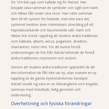
De 104 dök upp som kallade sig för Ratziel. Han
började väva samman de symboler och sigill som Karin
och Niklas fått under sina resor. Han satte samman
dem till ett system för helande, men inte bara det,
systemet beskrev även människans utveckling på ett
häpnadsväckande och fascinerande sätt. Karin och
Niklas fick också i uppdrag att studera andra traditioner
som kabbala, alkemi, wicca, paganism, druidism,
shamanism, runor mm. För att kunna förstå
undervisningen de fick från Ratziel behövde de förstå
andra traditioners mystesism och visdom.
Genom att studera andra traditioner upptäckte de att
den information de fått inte var ny, utan snarare en ny
tappning av de gamla mysteriskolornas kunskper.
Ratziel visade sig vara en av Ärkeänglarna som kopplas
samman med metafysik, helig geometri och
undervisning.
Överhettning och fysiska förändringar