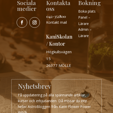
Sociala
Kontakta
Bokning
medier
oss
Boka plats
042-352800
Panel –
Kontakt mail
Lärare
Admin –
KaniSkolan
Lärare
/ Kontor
Högkullsvägen
15
26377 MÖLLE
Nyhetsbrev
Få uppdatering på alla spännande artiklar,
kurser och erbjudanden. Då missar du inte
heller AstroBloggen från Karin Flower Power
Witch